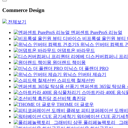
Commerce Design
전체보기
엔퍼센트 PureProS 리뉴얼
비프록셀 올인원 뷰티
위닉스 인버터 컴팩트 
어댑트온 바라무드
디스커버컴퍼니 프리
원더랜드 책이몽
미닉스 더 플랜더 PRO
위닉스 인버터 제습기
스피드랙 철제선반
엔퍼센트 365일 탁상용
스마트카라 400E 음
조선비책 흑진담
THOME 더 글로우
피티코퍼레이션 도깨비
워터베이션 CUE 공기세
폴리페놀팩토리 _그래