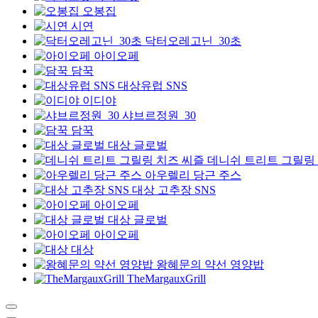
오봉집
시연
닥터오레고닌_30초
아이오페
담꾹
대상유럽 SNS
이디야
샤브르정원_30
담꾹
대상 글로벌
데니쉬 트리트 그릴링
아우렐리 당근 주스
대상 고추장 SNS
아이오페
대상 글로벌
아이오페
대상
왕혜문의 약선 영양밥
TheMargauxGrill