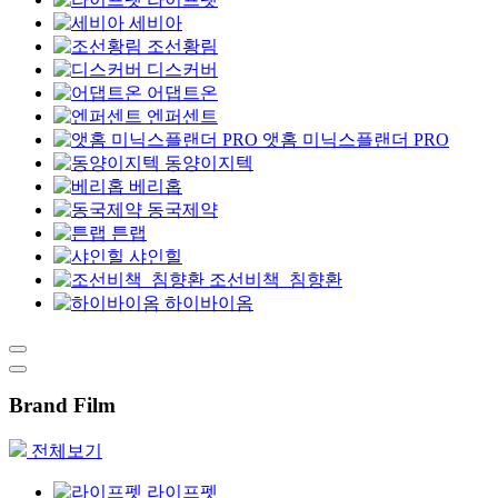
세비아
조선황림
디스커버
어댑트온
엔퍼센트
앳홈 미닉스플랜더 PRO
동양이지텍
베리홉
동국제약
튼랩
샤인힐
조선비책_침향환
하이바이옴
Brand Film
전체보기
라이프펫